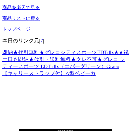
商品を楽天で見る
商品リストに戻る
トップページ
本日のリンク元|
7
|
即納★代引無料★グレコシティスポーツEDTdlx★★祝
土日も即納★代引・送料無料★クレ不可★グレコ シ
ティースポーツ EDT dlx（エバーグリーン）Graco
【キャリーストラップ付】A型ベビーカ