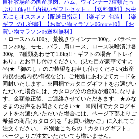
自社牧場産の国産豚肉、ハム、ウィンナー7種類たっ
ぷり1.8kg!!「内祝いギフトセット」【送料無料】お中
元にもオススメ♪【配送日指定】【楽ギフ_包装】【楽
ギフ_のし宛書】【お買い物マラソン06more10】【お
買い物マラソン06送料無料】
・ロースハム100g、荒挽きウィンナー300g、バラベー
コン200g、モモ、バラ、肩ロース、ロース味噌漬け各
300g 7種類あわせて1.8kg!!・ギフトの場合「トレイ
あり」とお申し付けください。(見た目が豪華ですよ
^^)★「御のし」のご希望をお申し付けください(出産
内祝/結婚内祝/御祝など)。ご用途にあわせてカードを
同封いたします。※同梱でカタログギフトをお選びい
ただいた場合には、カタログ分の金額が追加になりま
す。金額修正後、ご連絡させていただきます。★みな
さまのお声をお聞きください★ ※同梱でカタログギ
フトをお選びいただいた場合には、ページ下部よりご
希望の商品(カタログ)を「お買い物かご」に入れてご
注文ください。 ※別途こちらの「カタログギフト」
ページよりご注文いただいても構いません。