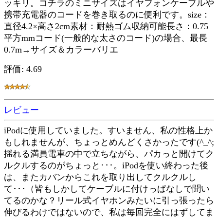
ッキリ。コチラのミニサイズはイヤフォンケーブルや
携帯充電器のコードを巻き取るのに便利です。size：
直径4.2×高さ2cm素材：耐熱ゴム収納可能長さ：0.75
平方mmコード(一般的な太さのコード)の場合、最長
0.7m→サイズ＆カラーバリエ
評価: 4.69
レビュー
iPodに使用していました。すいません、私の性格上か
もしれませんが、ちょっとめんどくさかったです(^_^;
揺れる満員電車の中で立ちながら、パカっと開けてク
ルクルするのがちょっと･･･。iPodを使い終わった後
は、またカバンからこれを取り出してクルクルし
て･･･（皆もしかしてケーブルに付けっぱなしで聞い
てるのかな？リール式イヤホンみたいに引っ張ったら
伸びるわけではないので、私は毎回完全にはずしてま