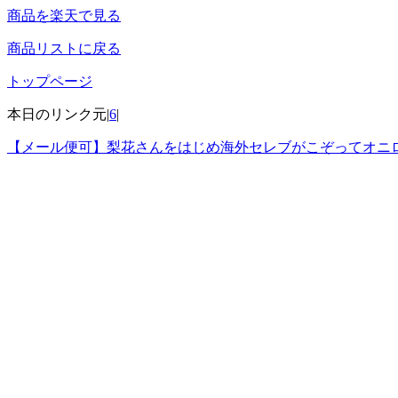
商品を楽天で見る
商品リストに戻る
トップページ
本日のリンク元|
6
|
【メール便可】梨花さんをはじめ海外セレブがこぞってオニロテ！【再