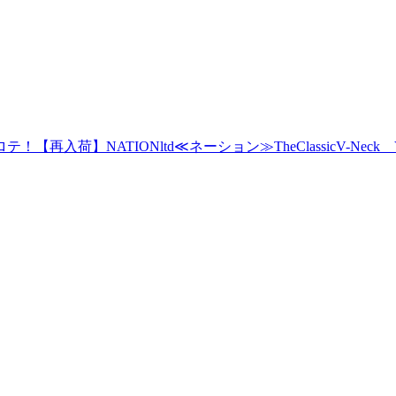
入荷】NATIONltd≪ネーション≫TheClassicV-Nec