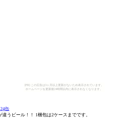
[PR] この広告は3ヶ月以上更新がないため表示されています。
ホームページを更新後24時間以内に表示されなくなります。
24缶
違うビール！！ 1梱包は2ケースまでです。