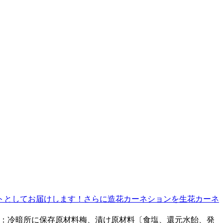
トとしてお届けします！さらに造花カーネションを生花カーネ
方法：冷暗所に保存原材料梅、漬け原材料〔食塩、還元水飴、発