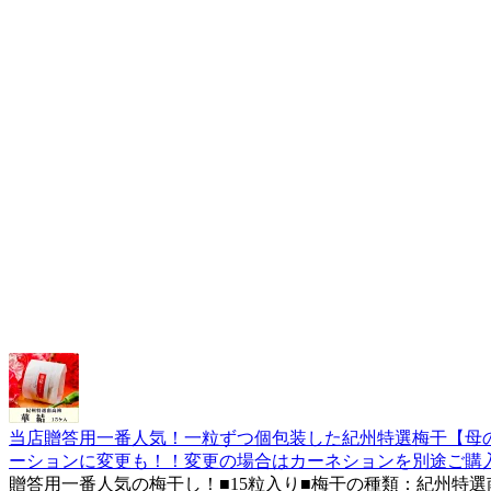
当店贈答用一番人気！一粒ずつ個包装した紀州特選梅干【母
ーションに変更も！！変更の場合はカーネションを別途ご購
贈答用一番人気の梅干し！■15粒入り■梅干の種類：紀州特選