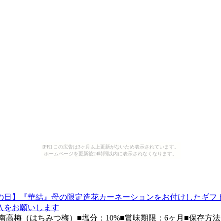
[PR] この広告は3ヶ月以上更新がないため表示されています。
ホームページを更新後24時間以内に表示されなくなります。
の日】『華結』母の限定造花カーネーションをお付けしたギフ
入をお願いします
南高梅（はちみつ梅）■塩分：10%■賞味期限：6ヶ月■保存