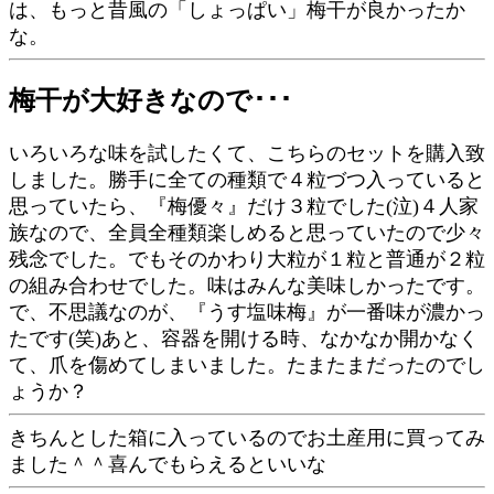
は、もっと昔風の「しょっぱい」梅干が良かったか
な。
梅干が大好きなので･･･
いろいろな味を試したくて、こちらのセットを購入致
しました。勝手に全ての種類で４粒づつ入っていると
思っていたら、『梅優々』だけ３粒でした(泣)４人家
族なので、全員全種類楽しめると思っていたので少々
残念でした。でもそのかわり大粒が１粒と普通が２粒
の組み合わせでした。味はみんな美味しかったです。
で、不思議なのが、『うす塩味梅』が一番味が濃かっ
たです(笑)あと、容器を開ける時、なかなか開かなく
て、爪を傷めてしまいました。たまたまだったのでし
ょうか？
きちんとした箱に入っているのでお土産用に買ってみ
ました＾＾喜んでもらえるといいな