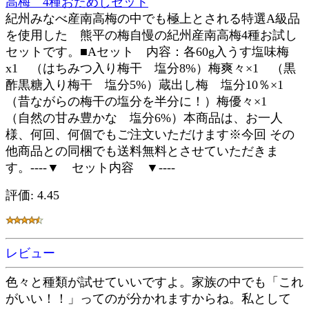
高梅 4種おためしセット
紀州みなべ産南高梅の中でも極上とされる特選A級品
を使用した 熊平の梅自慢の紀州産南高梅4種お試し
セットです。■Aセット 内容：各60g入うす塩味梅
x1 （はちみつ入り梅干 塩分8%）梅爽々×1 （黒
酢黒糖入り梅干 塩分5%）蔵出し梅 塩分10％×1
（昔ながらの梅干の塩分を半分に！）梅優々×1
（自然の甘み豊かな 塩分6%）本商品は、お一人
様、何回、何個でもご注文いただけます※今回 その
他商品との同梱でも送料無料とさせていただきま
す。----▼ セット内容 ▼----
評価: 4.45
レビュー
色々と種類が試せていいですよ。家族の中でも「これ
がいい！！」ってのが分かれますからね。私として