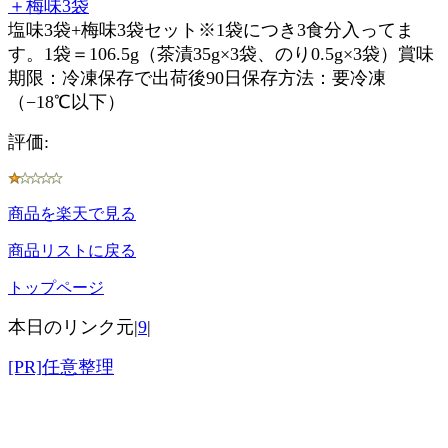
＋梅味3袋
塩味3袋+梅味3袋セット※1袋につき3食分入ってま
す。1袋＝106.5g（茶漬35g×3袋、のり0.5g×3袋）賞味
期限：冷凍保存で出荷後90日保存方法：要冷凍
（−18℃以下）
評価:
商品を楽天で見る
商品リストに戻る
トップページ
本日のリンク元|
9
|
[PR]任意整理